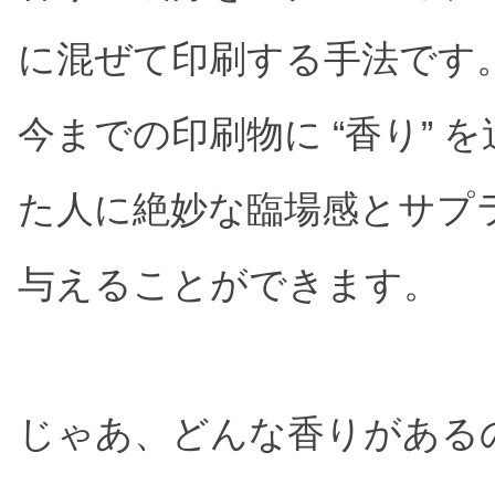
レンチキュラー印刷
フ
に混ぜて印刷する手法です
ベローズプリント
T
総合印刷
今までの印刷物に “香り” 
オフセット印刷
オ
た人に絶妙な臨場感とサプ
地球に優しいノベルティ
クリエイティブ・店頭演出
与えることができます。
クリエイティブデザイン・販促企画
P
じゃあ、どんな香りがある