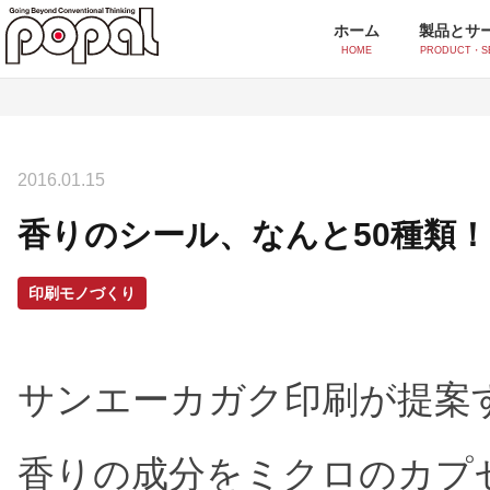
ホーム
製品とサ
HOME
PRODUCT・S
製品とサービス一覧
2016.01.15
シール・ラベル印刷
香りのシール、なんと50種類！
ポッティングシール
オ
シルクスクリーンシール
イ
印刷モノづくり
付加価値印刷
サンエーカガク印刷が提案
スクリーンUV印刷
香
水透かし印刷
ア
香りの成分をミクロのカプ
感紫外線印刷(フォトクロミック)
ス