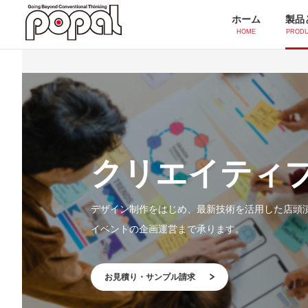
ホーム
製品
HOME
PRODU
製品とサービス一覧
シール・ラベル印刷
ポッティングシール
クリエイティ
シルクスクリーンシール
デザイン制作をはじめ、最新技術を活用した店頭
付加価値印刷
イベントの企画運営まで承ります。
スクリーンUV印刷
水透かし印刷
お見積り・サンプル請求
感紫外線印刷(フォトクロミック)