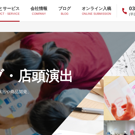
03
とサービス
会社情報
ブログ
オンライン入稿
(平日
CT・SERVICE
COMPANY
BLOG
ONLINE SUBMISSION
オフセットシール
凸版シール
ブ・店頭演出
インクジェットシール
アイデア商品シール
演出や商品開発、
香料印刷
示温印刷
アクアフィック印刷
液晶カプセル印刷
スクラッチ印刷
発泡印刷