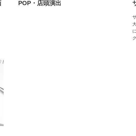
画
POP・店頭演出
グ