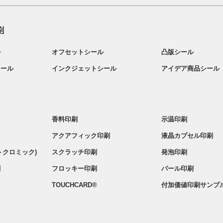
刷
ル
オフセットシール
凸版シール
シール
インクジェットシール
アイデア商品シール
香料印刷
示温印刷
アクアフィック印刷
液晶カプセル印刷
トクロミック)
スクラッチ印刷
発泡印刷
刷
フロッキー印刷
パール印刷
TOUCHCARD®
付加価値印刷サンプル