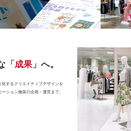
フロッキー印刷
パール印刷
TOUCHCARD®
付加価値印刷サンプルBOX
オンデマンド印刷(POD)
アクリル・ノベルティ
な
「成果」
へ。
大化するクリエイティブデザインを
画
POP・店頭演出
サイン・ディスプレイ
モーション施策の企画・運営まで、