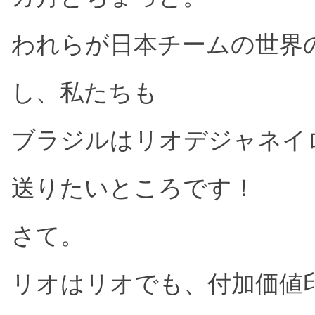
レンチキュラー印刷
フ
われらが日本チームの世界
ベローズプリント
T
総合印刷
し、私たちも
オフセット印刷
オ
地球に優しいノベルティ
ブラジルはリオデジャネイ
クリエイティブ・店頭演出
送りたいところです！
クリエイティブデザイン・販促企画
P
さて。
リオはリオでも、
付加価値