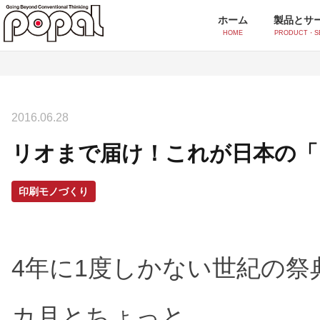
ホーム
製品とサ
HOME
PRODUCT・S
製品とサービス一覧
2016.06.28
シール・ラベル印刷
リオまで届け！これが日本の「
ポッティングシール
オ
シルクスクリーンシール
イ
印刷モノづくり
付加価値印刷
4年に1度しかない世紀の祭
スクリーンUV印刷
香
水透かし印刷
ア
カ月とちょっと。
感紫外線印刷(フォトクロミック)
ス