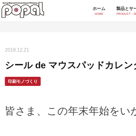
ホーム
製品とサ
HOME
PRODUCT・S
製品とサービス一覧
2018.12.21
シール・ラベル印刷
シール de マウスパッドカレンダ
ポッティングシール
オ
シルクスクリーンシール
イ
印刷モノづくり
付加価値印刷
皆さま、この年末年始をい
スクリーンUV印刷
香
水透かし印刷
ア
感紫外線印刷(フォトクロミック)
ス