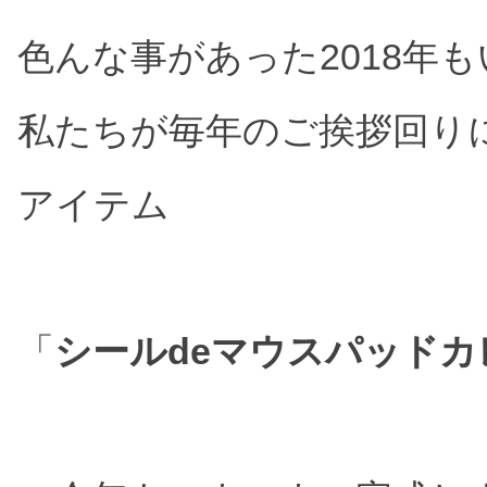
レンチキュラー印刷
フ
色んな事があった2018年
ベローズプリント
T
私たちが毎年のご挨拶回り
総合印刷
オフセット印刷
オ
アイテム
地球に優しいノベルティ
クリエイティブ・店頭演出
クリエイティブデザイン・販促企画
P
「
シールdeマウスパッドカレ