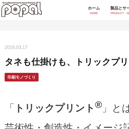
ホーム
製品とサ
HOME
PRODUCT・S
製品とサービス一覧
2016.03.17
シール・ラベル印刷
タネも仕掛けも、トリックプリ
ポッティングシール
オ
シルクスクリーンシール
イ
印刷モノづくり
付加価値印刷
®
「
トリックプリント
」と
スクリーンUV印刷
香
水透かし印刷
ア
芸術性・創造性・イメージ
感紫外線印刷(フォトクロミック)
ス