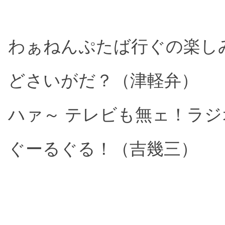
わぁねんぷたば行ぐの楽し
どさいがだ？（津軽弁）
ハァ～ テレビも無ェ！ラ
ぐーるぐる！（吉幾三）