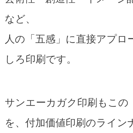
レンチキュラー印刷
フ
ベローズプリント
T
など、
総合印刷
人の「五感」に直接アプロ
オフセット印刷
オ
地球に優しいノベルティ
しろ印刷です。
クリエイティブ・店頭演出
クリエイティブデザイン・販促企画
P
サンエーカガク印刷もこの
を、付加価値印刷のライン