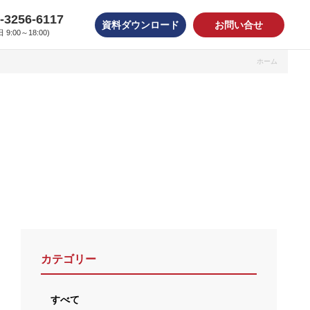
-3256-6117
資料ダウンロード
お問い合せ
 9:00～18:00)
ホーム
オンデマンドシール
水転写印刷
カテゴリー
蓄光印刷
すべて
リフレクト印刷