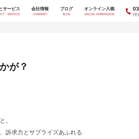
03
とサービス
会社情報
ブログ
オンライン入稿
(平日
CT・SERVICE
COMPANY
BLOG
ONLINE SUBMISSION
かが？
オフセットシール
凸版シール
インクジェットシール
アイデア商品シール
香料印刷
示温印刷
と。
アクアフィック印刷
液晶カプセル印刷
、訴求力とサプライズあふれる
スクラッチ印刷
発泡印刷