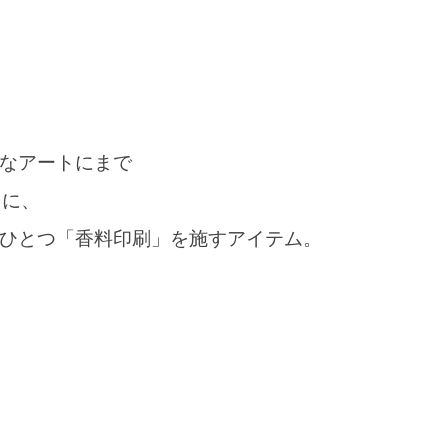
フロッキー印刷
パール印刷
TOUCHCARD®
付加価値印刷サンプルBOX
オンデマンド印刷(POD)
アクリル・ノベルティ
なアートにまで
 に、
ひとつ「香料印刷」を施すアイテム。
画
POP・店頭演出
サイン・ディスプレイ