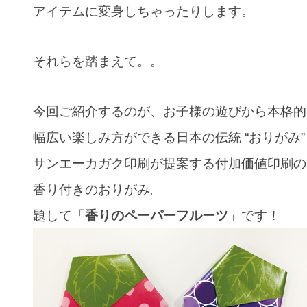
アイテムに変身しちゃったりします。
レンチキュラー印刷
ベローズプリント
それらを踏まえて。。
総合印刷
オフセット印刷
今回ご紹介するのが、お子様の遊びから本格的
地球に優しいノベルティ
幅広い楽しみ方ができる日本の伝統 “おりがみ”
サンエーカガク印刷が提案する付加価値印刷の
クリエイティブ・店頭演出
香り付きのおりがみ。
クリエイティブデザイン・販促企
題して
「
香りのペーパーフルーツ
」です！