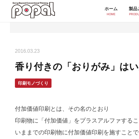
ホーム
製品
HOME
PRODU
製品とサービス一覧
2016.03.23
シール・ラベル印刷
香り付きの「おりがみ」はい
ポッティングシール
シルクスクリーンシール
印刷モノづくり
付加価値印刷
付加価値印刷とは、その名のとおり
スクリーンUV印刷
印刷物に「付加価値」をプラスアルファするこ
水透かし印刷
いままでの印刷物に付加価値印刷を施すことで
感紫外線印刷(フォトクロミック)