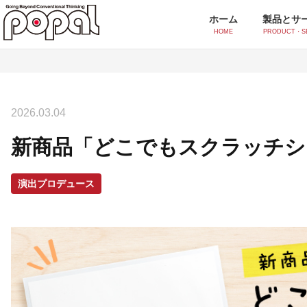
ホーム
製品とサ
HOME
PRODUCT・S
製品とサービス一覧
2026.03.04
シール・ラベル印刷
新商品「どこでもスクラッチシ
ポッティングシール
オ
シルクスクリーンシール
イ
演出プロデュース
付加価値印刷
スクリーンUV印刷
香
水透かし印刷
ア
感紫外線印刷(フォトクロミック)
ス